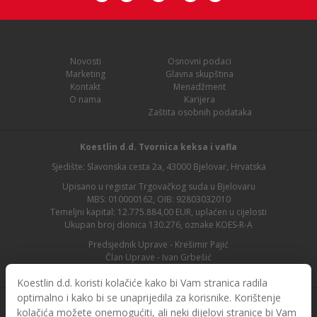
Novosti
Osnovni podaci
Marketing
Glavna skupština
Kontakt
Menadžment
O nama
Karijera
Zaštita osobnih podataka
Koestlin d.d. Tvornica keksa i vafla
Sjedište: Slavonska cesta 2a, 43000 Bjelovar, Hrvatska
Upisano u registar Trgovačkog suda u Bjelovaru
MBS: 010000162, OIB: 92803032010
Temeljni kapital: 12.775.884,00 EUR, uplaćen u cijelosti
Ukupan broj dionica 130.276, oznake KOES-R-A
Predsjednik Uprave - Krešimir Pajić
Član Uprave - Ivan Grbešić
Predsjednik nadzornog odbora - Maja Lasić
Koestlin d.d. koristi kolačiće kako bi Vam stranica radila
optimalno i kako bi se unaprijedila za korisnike. Korištenje
kolačića možete onemogućiti, ali neki dijelovi stranice bi Vam