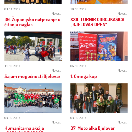
03.11.2017.
30.10.2017.
Novosti
Novosti
30. Županijsko natjecanje u
XXII. TURNIR ODBOJKAŠICA
čitanju naglas
„BJELOVAR OPEN“
11.10.2017.
06.10.2017.
Novosti
Novosti
Sajam mogućnosti Bjelovar
1. Omega kup
03.10.2017.
03.10.2017.
Novosti
Novosti
Humanitarna akcija
37. Moto alka Bjelovar