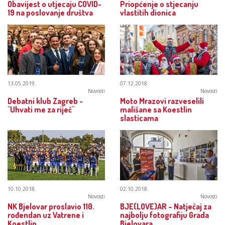
Obavijest o utjecaju COVID-
Priopćenje o stjecanju
19 na poslovanje društva
vlastitih dionica
13.05.2019.
07.12.2018.
Novosti
Novosti
Debatni klub Zagreb -
Moto Mrazovi razveselili
"Uhvati me za riječ"
mališane sa Koestlin
slasticama
10.10.2018.
02.10.2018.
Novosti
Novosti
NK Bjelovar proslavio 110.
BJE(LOVE)AR – Natječaj za
rođendan uz Vatrene i
najbolju fotografiju Grada
Koestlin
Bjelovara