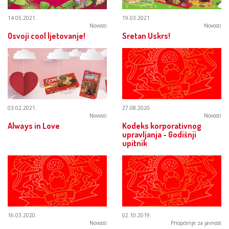
14.05.2021.
19.03.2021.
Novosti
Novosti
Osvoji cool ljetovanje!
Sretan Uskrs!
03.02.2021.
27.08.2020.
Novosti
Novosti
Always in Love
Kodeks korporativnog
upravljanja - Godišnji
upitnik
16.03.2020.
02.10.2019.
Novosti
Priopćenje za javnost