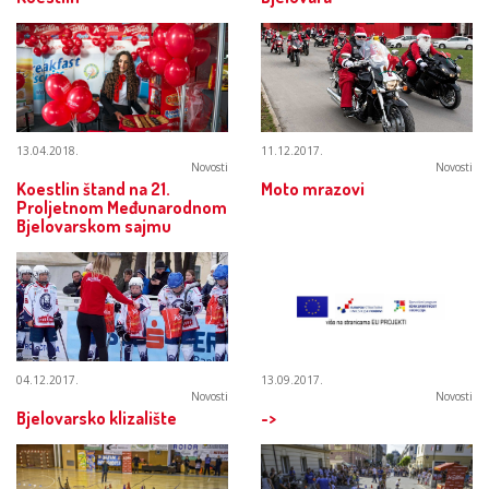
13.04.2018.
11.12.2017.
Novosti
Novosti
Koestlin štand na 21.
Moto mrazovi
Proljetnom Međunarodnom
Bjelovarskom sajmu
04.12.2017.
13.09.2017.
Novosti
Novosti
Bjelovarsko klizalište
->