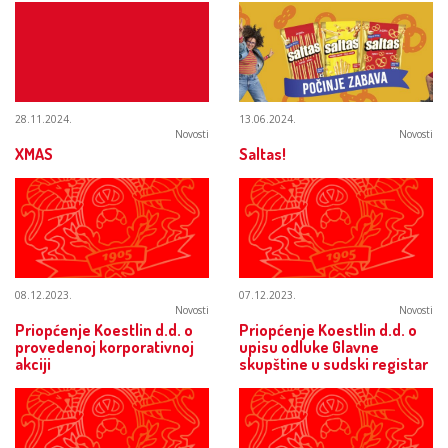
28.11.2024.
13.06.2024.
Novosti
Novosti
XMAS
Saltas!
08.12.2023.
07.12.2023.
Novosti
Novosti
Priopćenje Koestlin d.d. o
Priopćenje Koestlin d.d. o
provedenoj korporativnoj
upisu odluke Glavne
akciji
skupštine u sudski registar