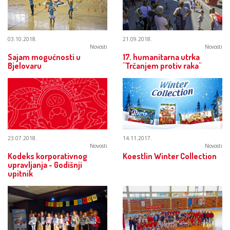
03.10.2018.
21.09.2018.
Novosti
Novosti
Sajam mogućnosti u
17. humanitarna utrka
Bjelovaru
"Trčanjem protiv raka"
23.07.2018.
14.11.2017.
Novosti
Novosti
Kodeks korporativnog
Koestlin Winter Collection
upravljanja - Godišnji
upitnik