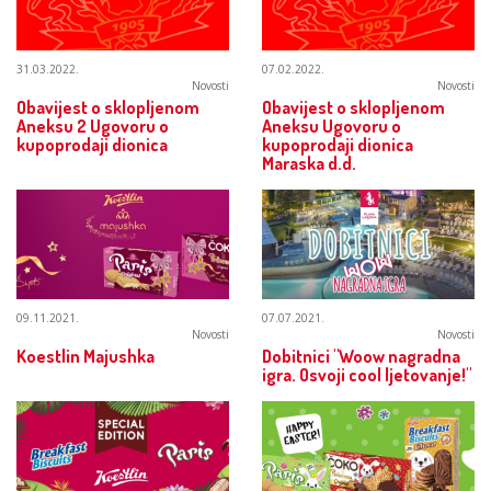
31.03.2022.
07.02.2022.
Novosti
Novosti
Obavijest o sklopljenom
Obavijest o sklopljenom
Aneksu 2 Ugovoru o
Aneksu Ugovoru o
kupoprodaji dionica
kupoprodaji dionica
Maraska d.d.
09.11.2021.
07.07.2021.
Novosti
Novosti
Koestlin Majushka
Dobitnici "Woow nagradna
igra. Osvoji cool ljetovanje!"