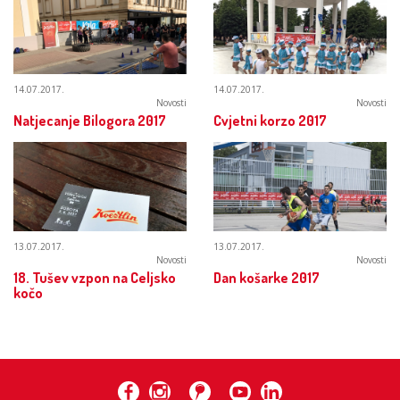
14.07.2017.
14.07.2017.
Novosti
Novosti
Natjecanje Bilogora 2017
Cvjetni korzo 2017
13.07.2017.
13.07.2017.
Novosti
Novosti
18. Tušev vzpon na Celjsko
Dan košarke 2017
kočo