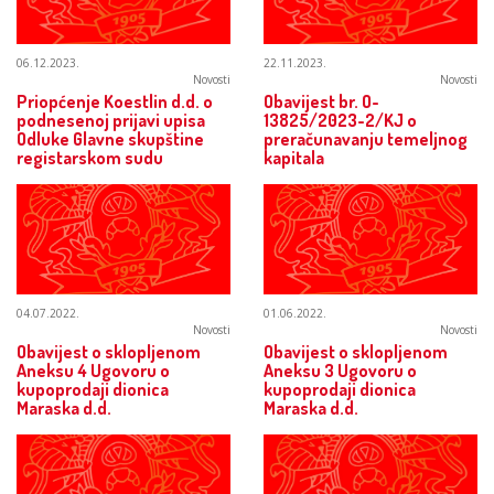
06.12.2023.
22.11.2023.
Novosti
Novosti
Priopćenje Koestlin d.d. o
Obavijest br. O-
podnesenoj prijavi upisa
13825/2023-2/KJ o
Odluke Glavne skupštine
preračunavanju temeljnog
registarskom sudu
kapitala
04.07.2022.
01.06.2022.
Novosti
Novosti
Obavijest o sklopljenom
Obavijest o sklopljenom
Aneksu 4 Ugovoru o
Aneksu 3 Ugovoru o
kupoprodaji dionica
kupoprodaji dionica
Maraska d.d.
Maraska d.d.