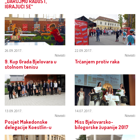
„DARUJMO RADOST,
IGRAJUĆI SE“
26.09.2017.
22.09.2017.
Novosti
Novosti
9. Kup Grada Bjelovara u
Trčanjem protiv raka
stolnom tenisu
13.09.2017.
14.07.2017.
Novosti
Novosti
Posjet Makedonske
Miss Bjelovarsko-
delegacije Koestlin-u
bilogorske županije 2017