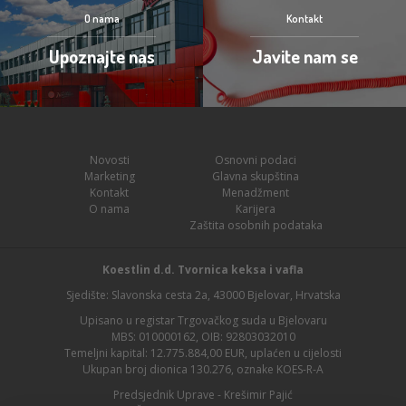
O nama
Kontakt
Upoznajte nas
Javite nam se
Novosti
Osnovni podaci
Marketing
Glavna skupština
Kontakt
Menadžment
O nama
Karijera
Zaštita osobnih podataka
Koestlin d.d. Tvornica keksa i vafla
Sjedište: Slavonska cesta 2a, 43000 Bjelovar, Hrvatska
Upisano u registar Trgovačkog suda u Bjelovaru
MBS: 010000162, OIB: 92803032010
Temeljni kapital: 12.775.884,00 EUR, uplaćen u cijelosti
Ukupan broj dionica 130.276, oznake KOES-R-A
Predsjednik Uprave - Krešimir Pajić