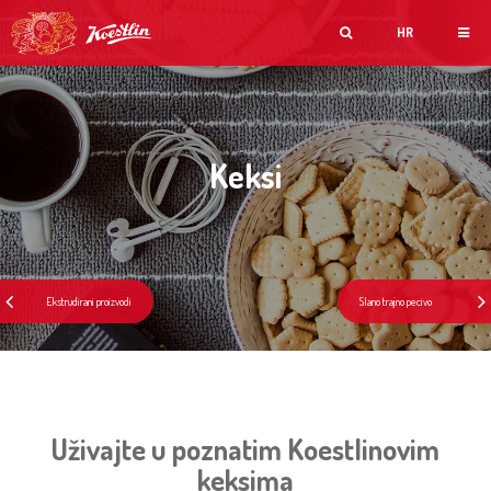
HR
Keksi
Uživajte u poznatim Koestlinovim
keksima