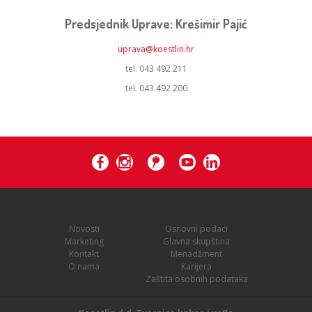
Predsjednik Uprave: Krešimir Pajić
uprava@koestlin.hr
tel. 043 492 211
tel. 043 492 200
Novosti
Osnovni podaci
Marketing
Glavna skupština
Kontakt
Menadžment
O nama
Karijera
Zaštita osobnih podataka