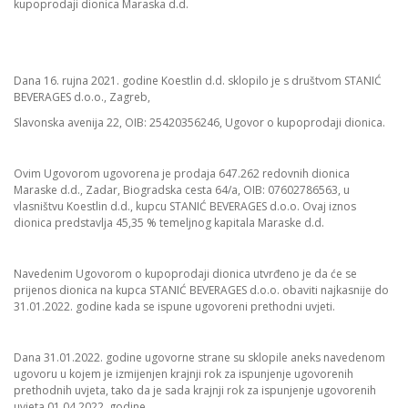
kupoprodaji dionica Maraska d.d.
Dana 16. rujna 2021. godine Koestlin d.d. sklopilo je s društvom STANIĆ
BEVERAGES d.o.o., Zagreb,
Slavonska avenija 22, OIB: 25420356246, Ugovor o kupoprodaji dionica.
Ovim Ugovorom ugovorena je prodaja 647.262 redovnih dionica
Maraske d.d., Zadar, Biogradska cesta 64/a, OIB: 07602786563, u
vlasništvu Koestlin d.d., kupcu STANIĆ BEVERAGES d.o.o. Ovaj iznos
dionica predstavlja 45,35 % temeljnog kapitala Maraske d.d.
Navedenim Ugovorom o kupoprodaji dionica utvrđeno je da će se
prijenos dionica na kupca STANIĆ BEVERAGES d.o.o. obaviti najkasnije do
31.01.2022. godine kada se ispune ugovoreni prethodni uvjeti.
Dana 31.01.2022. godine ugovorne strane su sklopile aneks navedenom
ugovoru u kojem je izmijenjen krajnji rok za ispunjenje ugovorenih
prethodnih uvjeta, tako da je sada krajnji rok za ispunjenje ugovorenih
uvjeta 01.04.2022. godine.