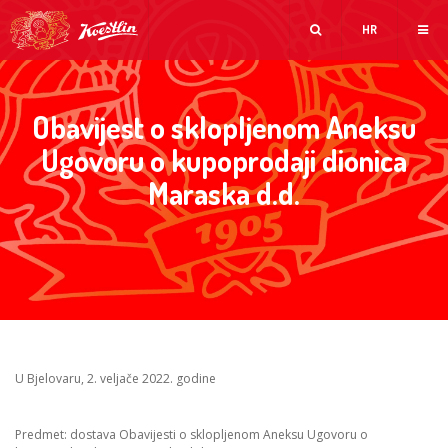
HR
Obavijest o sklopljenom Aneksu
Ugovoru o kupoprodaji dionica
Maraska d.d.
U Bjelovaru, 2. veljače 2022. godine
Predmet: dostava Obavijesti o sklopljenom Aneksu Ugovoru o