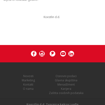
Koestlin d.d.
Novosti
Osnovni podaci
Marketing
Glavna skupština
Kontakt
Menadžment
O nama
Karijera
Zaštita osobnih podataka
Koestlin d.d. Tvornica keksa i vafla