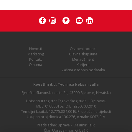
Novosti
Osnovni podaci
Marketing
Glavna skupština
Kontakt
Menadžment
O nama
Karijera
Zaštita osobnih podataka
Koestlin d.d. Tvornica keksa i vafla
Sjedište: Slavonska cesta 2a, 43000 Bjelovar, Hrvatska
Upisano u registar Trgovačkog suda u Bjelovaru
MBS: 010000162, OIB: 92803032010
Temeljni kapital: 12.775.884,00 EUR, uplaćen u cijelosti
Ukupan broj dionica 130.276, oznake KOES-R-A
Predsjednik Uprave - Krešimir Pajić
Član Uprave - Ivan Grbešić