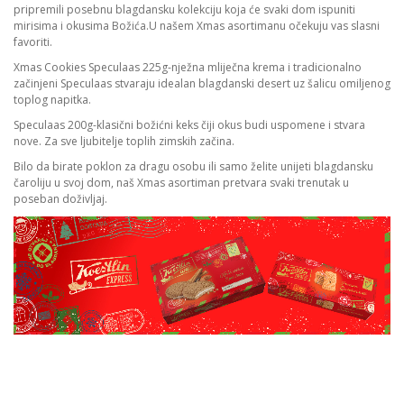
pripremili posebnu blagdansku kolekciju koja će svaki dom ispuniti
mirisima i okusima Božića.U našem Xmas asortimanu očekuju vas slasni
favoriti.
Xmas Cookies Speculaas 225g-nježna mliječna krema i tradicionalno
začinjeni Speculaas stvaraju idealan blagdanski desert uz šalicu omiljenog
toplog napitka.
Speculaas 200g-klasični božićni keks čiji okus budi uspomene i stvara
nove. Za sve ljubitelje toplih zimskih začina.
Bilo da birate poklon za dragu osobu ili samo želite unijeti blagdansku
čaroliju u svoj dom, naš Xmas asortiman pretvara svaki trenutak u
poseban doživljaj.