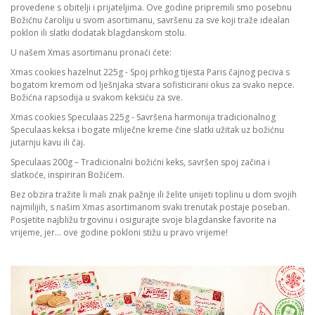
provedene s obitelji i prijateljima. Ove godine pripremili smo posebnu
Božićnu čaroliju u svom asortimanu, savršenu za sve koji traže idealan
poklon ili slatki dodatak blagdanskom stolu.
U našem Xmas asortimanu pronaći ćete:
Xmas cookies hazelnut 225g - Spoj prhkog tijesta Paris čajnog peciva s
bogatom kremom od lješnjaka stvara sofisticirani okus za svako nepce.
Božićna rapsodija u svakom keksiću za sve.
Xmas cookies Speculaas 225g - Savršena harmonija tradicionalnog
Speculaas keksa i bogate mliječne kreme čine slatki užitak uz božićnu
jutarnju kavu ili čaj.
Speculaas 200g – Tradicionalni božićni keks, savršen spoj začina i
slatkoće, inspiriran Božićem.
Bez obzira tražite li mali znak pažnje ili želite unijeti toplinu u dom svojih
najmilijih, s našim Xmas asortimanom svaki trenutak postaje poseban.
Posjetite najbližu trgovinu i osigurajte svoje blagdanske favorite na
vrijeme, jer… ove godine pokloni stižu u pravo vrijeme!