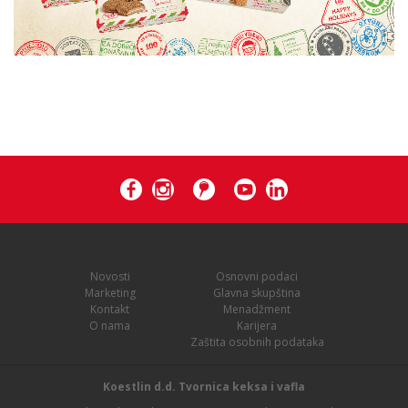
Novosti
Osnovni podaci
Marketing
Glavna skupština
Kontakt
Menadžment
O nama
Karijera
Zaštita osobnih podataka
Koestlin d.d. Tvornica keksa i vafla