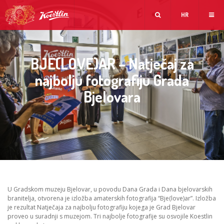
HR
BJE(LOVE)AR – Natječaj za
najbolju fotografiju Grada
Bjelovara
U Gradskom muzeju Bjelovar, u povodu Dana Grada i Dana bjelovarskih
branitelja, otvorena je izložba amaterskih fotografija “Bje(love)ar”. Izložba
je rezultat Natječaja za najbolju fotografiju kojega je Grad Bjelovar
proveo u suradnji s muzejom. Tri najbolje fotografije su osvojile Koestlin