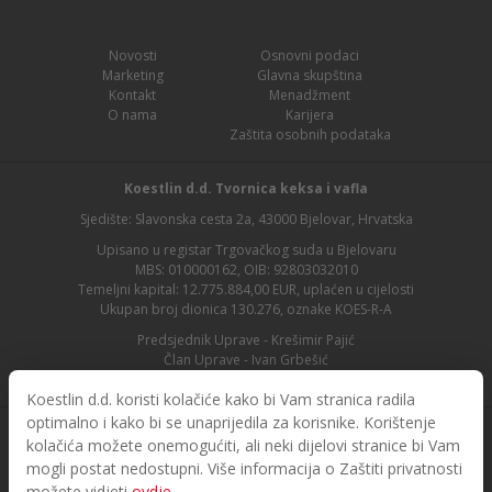
Novosti
Osnovni podaci
Marketing
Glavna skupština
Kontakt
Menadžment
O nama
Karijera
Zaštita osobnih podataka
Koestlin d.d. Tvornica keksa i vafla
Sjedište: Slavonska cesta 2a, 43000 Bjelovar, Hrvatska
Upisano u registar Trgovačkog suda u Bjelovaru
MBS: 010000162, OIB: 92803032010
Temeljni kapital: 12.775.884,00 EUR, uplaćen u cijelosti
Ukupan broj dionica 130.276, oznake KOES-R-A
Predsjednik Uprave - Krešimir Pajić
Član Uprave - Ivan Grbešić
Predsjednik nadzornog odbora - Maja Lasić
Koestlin d.d. koristi kolačiće kako bi Vam stranica radila
optimalno i kako bi se unaprijedila za korisnike. Korištenje
kolačića možete onemogućiti, ali neki dijelovi stranice bi Vam
mogli postat nedostupni. Više informacija o Zaštiti privatnosti
možete vidjeti
ovdje