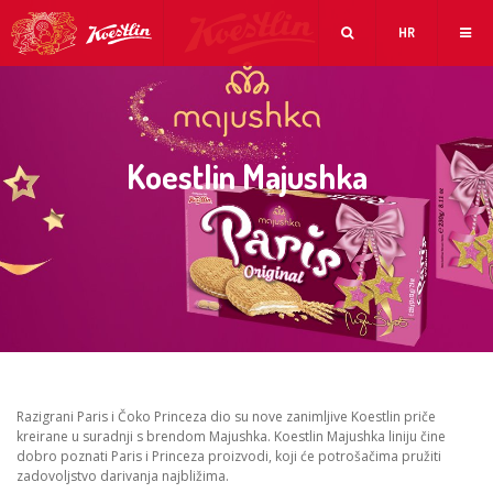
HR
Koestlin Majushka
Razigrani Paris i Čoko Princeza dio su nove zanimljive Koestlin priče
kreirane u suradnji s brendom Majushka. Koestlin Majushka liniju čine
dobro poznati Paris i Princeza proizvodi, koji će potrošačima pružiti
zadovoljstvo darivanja najbližima.