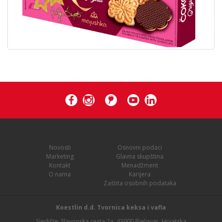
Novosti
Osnovni podaci
Marketing
Glavna skupština
Kontakt
Menadžment
O nama
Karijera
Zaštita osobnih podataka
Koestlin d.d. Tvornica keksa i vafla
Sjedište: Slavonska cesta 2a, 43000 Bjelovar, Hrvatska