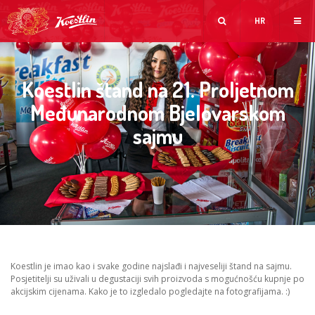
HR
Koestlin štand na 21. Proljetnom
Međunarodnom Bjelovarskom
sajmu
Koestlin je imao kao i svake godine najslađi i najveseliji štand na sajmu.
Posjetitelji su uživali u degustaciji svih proizvoda s mogućnošću kupnje po
akcijskim cijenama. Kako je to izgledalo pogledajte na fotografijama. :)