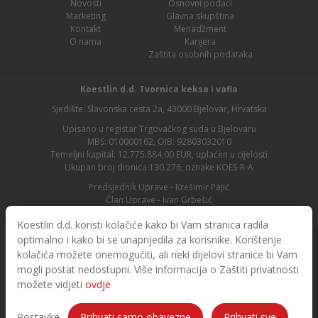
Novosti
Osnovni podaci
Marketing
Glavna skupština
Kontakt
Menadžment
O nama
Karijera
Zaštita osobnih podataka
Koestlin d.d. Tvornica keksa i vafla
Sjedište: Slavonska cesta 2a, 43000 Bjelovar, Hrvatska
Upisano u registar Trgovačkog suda u Bjelovaru
MBS: 010000162, OIB: 92803032010
Temeljni kapital: 12.775.884,00 EUR, uplaćen u cijelosti
Ukupan broj dionica 130.276, oznake KOES-R-A
Predsjednik Uprave - Krešimir Pajić
Član Uprave - Ivan Grbešić
Predsjednik nadzornog odbora - Maja Lasić
Koestlin d.d. koristi kolačiće kako bi Vam stranica radila
optimalno i kako bi se unaprijedila za korisnike. Korištenje
kolačića možete onemogućiti, ali neki dijelovi stranice bi Vam
mogli postat nedostupni. Više informacija o Zaštiti privatnosti
možete vidjeti
ovdje
© 2026. Koestlin. Sva prava pridržana.
Designed and developed by
Postavke
Prihvati samo obavezne
Prihvati sve