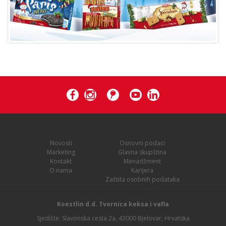
Novosti
Osnovni podaci
Marketing
Glavna skupština
Kontakt
Menadžment
O nama
Karijera
Zaštita osobnih podataka
Koestlin d.d. Tvornica keksa i vafla
Sjedište: Slavonska cesta 2a, 43000 Bjelovar, Hrvatska