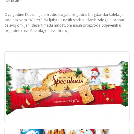
slasticama.
Ove godine Koestlin je priredio bogatu prigodnu blagdansku kolekciju
pod nazivom "Winter". Svi ljubitelji naših slatkih i slanih zalogaja pronaći
će svoj omiljeni desert među mnoštvom naših proizvoda odjevenih u
prigodne raskošne blagdanske kreacije.