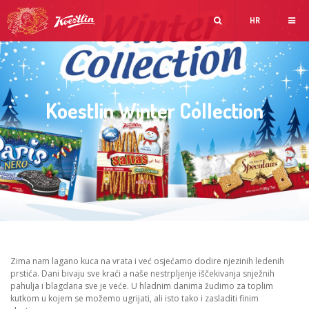
HR
Koestlin Winter Collection
Zima nam lagano kuca na vrata i već osjećamo dodire njezinih ledenih
prstića. Dani bivaju sve kraći a naše nestrpljenje iščekivanja snježnih
pahulja i blagdana sve je veće. U hladnim danima žudimo za toplim
kutkom u kojem se možemo ugrijati, ali isto tako i zasladiti finim