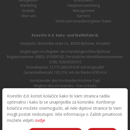
Neuigkeiten
Grunddaten
Marketing
Hauptversammlung
Kontakt
Management
Über uns
Karriere
Schutz personenbezogener Daten
Koestlin d.d. Keks- und Waffelfabrik
Hauptsitz: Slavonska cesta 2a, 43000 Bjelovar, Kroatien
Eingetragen ins Register des Handelsgerichtes Bjelovar
Registernummer (MBS): 010000162, Persönliche Identifikationsnummer
(OIB): 92803032010
Grundkapital: 12.775.884,00 EUR voll eingezahlt
Gesamtaktienzahl 130.276, mit die Marke KOES-R-A
Vorsitzender des Vorstandes Krešimir Pajić
Mitglied des Vorstandes - Ivan Grbešić
Aufsichtsratsvorsitzender - Maja Lasić
Koestlin d.d. koristi kolačiće kako bi Vam stranica radila
optimalno i kako bi se unaprijedila za korisnike. Korištenje
kolačića možete onemogućiti, ali neki dijelovi stranice bi Vam
mogli postat nedostupni. Više informacija o Zaštiti privatnosti
možete vidjeti
ovdje
© 2026. Koestlin. Alle Rechte vorbehalten.
Designed and developed by