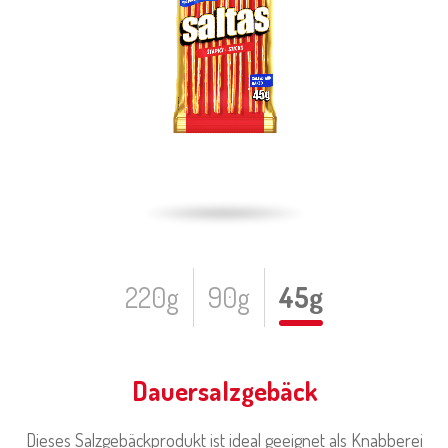
220g
90g
45g
Dauersalzgebäck
Dieses Salzgebäckprodukt ist ideal geeignet als Knabberei