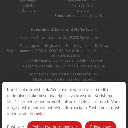
Marketing
Hauptversammlung
Kontakt
Management
Über uns
Karriere
Schutz personenbezogener Daten
Koestlin d.d. Keks- und Waffelfabrik
Hauptsitz: Slavonska cesta 2a, 43000 Bjelovar, Kroatien
Eingetragen ins Register des Handelsgerichtes Bjelovar
Registernummer (MBS): 010000162, Persönliche Identifikationsnummer
(OIB): 92803032010
Grundkapital: 12.775.884,00 EUR voll eingezahlt
Gesamtaktienzahl 130.276, mit die Marke KOES-R-A
Vorsitzender des Vorstandes Krešimir Pajić
Mitglied des Vorstandes - Ivan Grbešić
Aufsichtsratsvorsitzender - Maja Lasić
Koestlin d.d. koristi kolačiće kako bi Vam stranica radila
optimalno i kako bi se unaprijedila za korisnike. Korištenje
kolačića možete onemogućiti, ali neki dijelovi stranice bi Vam
mogli postat nedostupni. Više informacija o Zaštiti privatnosti
možete vidjeti
ovdje
© 2026. Koestlin. Alle Rechte vorbehalten.
Designed and developed by
Postavke
Prihvati samo obavezne
Prihvati sve