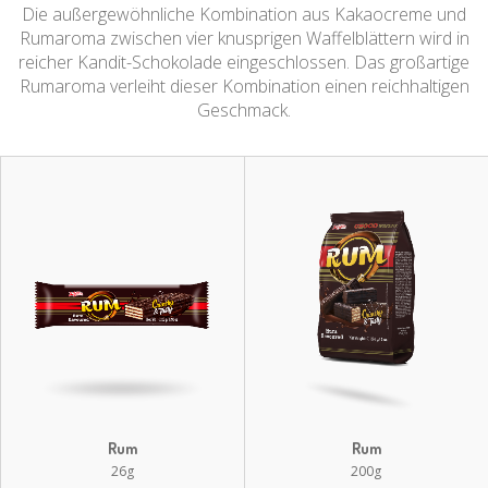
Die außergewöhnliche Kombination aus Kakaocreme und
Rumaroma zwischen vier knusprigen Waffelblättern wird in
reicher Kandit-Schokolade eingeschlossen. Das großartige
Rumaroma verleiht dieser Kombination einen reichhaltigen
Geschmack.
Rum
Rum
26g
200g