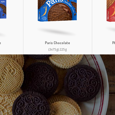
e
Paris Chocolate
P
(3x75g) 225g