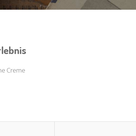
rlebnis
che Creme