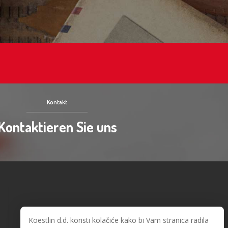
Kontakt
Kontaktieren Sie uns
Koestlin d.d. koristi kolačiće kako bi Vam stranica radila