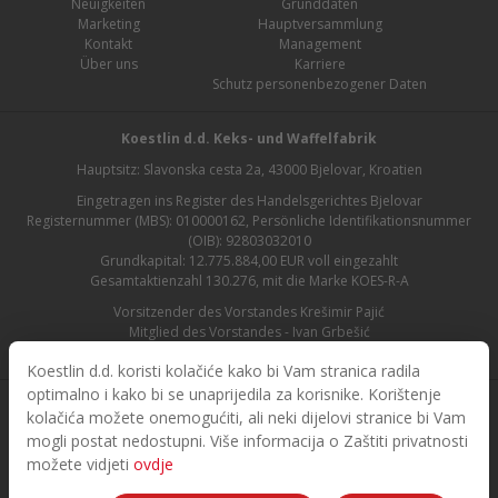
Neuigkeiten
Grunddaten
Marketing
Hauptversammlung
Kontakt
Management
Über uns
Karriere
Schutz personenbezogener Daten
Koestlin d.d. Keks- und Waffelfabrik
Hauptsitz: Slavonska cesta 2a, 43000 Bjelovar, Kroatien
Eingetragen ins Register des Handelsgerichtes Bjelovar
Registernummer (MBS): 010000162, Persönliche Identifikationsnummer
(OIB): 92803032010
Grundkapital: 12.775.884,00 EUR voll eingezahlt
Gesamtaktienzahl 130.276, mit die Marke KOES-R-A
Vorsitzender des Vorstandes Krešimir Pajić
Mitglied des Vorstandes - Ivan Grbešić
Aufsichtsratsvorsitzender - Maja Lasić
Koestlin d.d. koristi kolačiće kako bi Vam stranica radila
optimalno i kako bi se unaprijedila za korisnike. Korištenje
kolačića možete onemogućiti, ali neki dijelovi stranice bi Vam
mogli postat nedostupni. Više informacija o Zaštiti privatnosti
možete vidjeti
ovdje
© 2026. Koestlin. Alle Rechte vorbehalten.
Designed and developed by