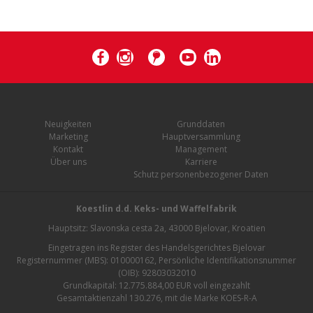
Neuigkeiten
Grunddaten
Marketing
Hauptversammlung
Kontakt
Management
Über uns
Karriere
Schutz personenbezogener Daten
Koestlin d.d. Keks- und Waffelfabrik
Hauptsitz: Slavonska cesta 2a, 43000 Bjelovar, Kroatien
Eingetragen ins Register des Handelsgerichtes Bjelovar
Registernummer (MBS): 010000162, Persönliche Identifikationsnummer
(OIB): 92803032010
Grundkapital: 12.775.884,00 EUR voll eingezahlt
Gesamtaktienzahl 130.276, mit die Marke KOES-R-A