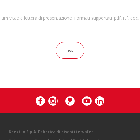
ulum vitae e lettera di presentazione. Formati supportati: pdf, rtf, doc, 
Koestlin S.p.A. Fabbrica di biscotti e wafer