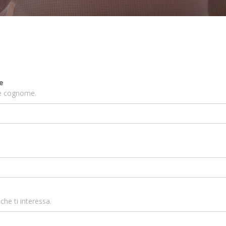
e
 e cognome.
che ti interessa.