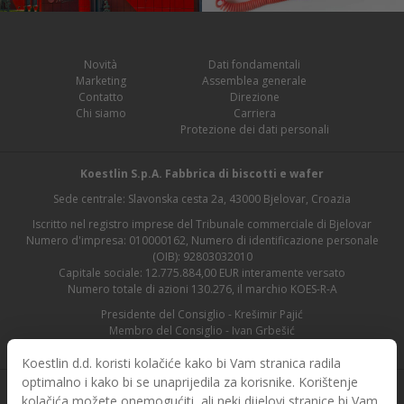
Novità
Dati fondamentali
Marketing
Assemblea generale
Contatto
Direzione
Chi siamo
Carriera
Protezione dei dati personali
Koestlin S.p.A. Fabbrica di biscotti e wafer
Sede centrale: Slavonska cesta 2a, 43000 Bjelovar, Croazia
Iscritto nel registro imprese del Tribunale commerciale di Bjelovar
Numero d'impresa: 010000162, Numero di identificazione personale
(OIB): 92803032010
Capitale sociale: 12.775.884,00 EUR interamente versato
Numero totale di azioni 130.276, il marchio KOES-R-A
Presidente del Consiglio - Krešimir Pajić
Membro del Consiglio - Ivan Grbešić
Presidente del Consiglio di vigilanza - Maja Lasić
Koestlin d.d. koristi kolačiće kako bi Vam stranica radila
optimalno i kako bi se unaprijedila za korisnike. Korištenje
kolačića možete onemogućiti, ali neki dijelovi stranice bi Vam