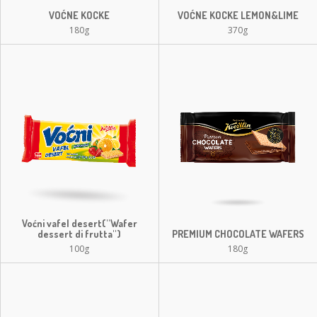
VOĆNE KOCKE
VOĆNE KOCKE LEMON&LIME
180g
370g
Voćni vafel desert(''Wafer
dessert di frutta'')
PREMIUM CHOCOLATE WAFERS
100g
180g