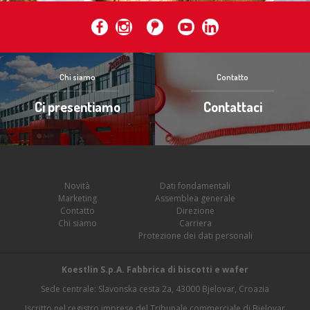
Chi siamo
Contatto
Ci presentiamo
Contattaci
Novità
Dati fondamentali
Marketing
Assemblea generale
Contatto
Direzione
Chi siamo
Carriera
Protezione dei dati personali
Koestlin S.p.A. Fabbrica di biscotti e wafer
Sede centrale: Slavonska cesta 2a, 43000 Bjelovar, Croazia
Iscritto nel registro imprese del Tribunale commerciale di Bjelovar