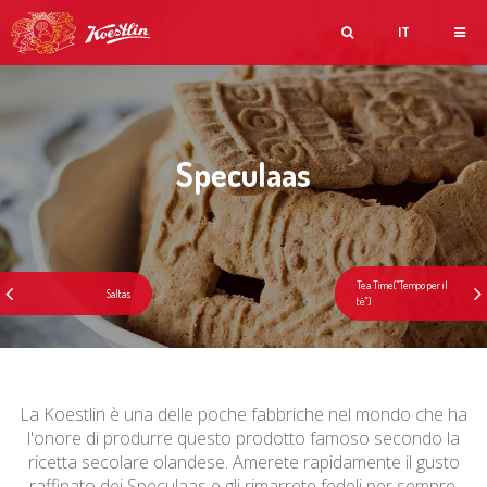
IT
Speculaas
La Koestlin è una delle poche fabbriche nel mondo che ha
l'onore di produrre questo prodotto famoso secondo la
ricetta secolare olandese. Amerete rapidamente il gusto
raffinato dei Speculaas e gli rimarrete fedeli per sempre.