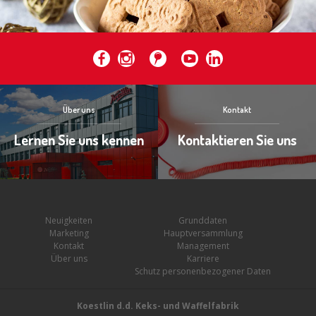
Über uns
Kontakt
Lernen Sie uns kennen
Kontaktieren Sie uns
Neuigkeiten
Grunddaten
Marketing
Hauptversammlung
Kontakt
Management
Über uns
Karriere
Schutz personenbezogener Daten
Koestlin d.d. Keks- und Waffelfabrik