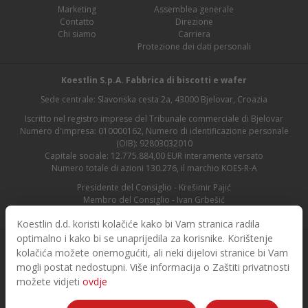
Marketing
Assemblea generale
Contatto
Direzione
Chi siamo
Carriera
Protezione dei dati personali
Koestlin S.p.A. Fabbrica di biscotti e wafer
Sede centrale: Slavonska cesta 2a, 43000 Bjelovar, Croazia
Iscritto nel registro imprese del Tribunale commerciale di Bjelovar
Numero d'impresa: 010000162, Numero di identificazione personale
(OIB): 92803032010
Capitale sociale: 12.775.884,00 EUR interamente versato
Numero totale di azioni 130.276, il marchio KOES-R-A
Presidente del Consiglio - Krešimir Pajić
Membro del Consiglio - Ivan Grbešić
Presidente del Consiglio di vigilanza - Maja Lasić
Koestlin d.d. koristi kolačiće kako bi Vam stranica radila
optimalno i kako bi se unaprijedila za korisnike. Korištenje
kolačića možete onemogućiti, ali neki dijelovi stranice bi Vam
mogli postat nedostupni. Više informacija o Zaštiti privatnosti
možete vidjeti
ovdje
© 2026. Koestlin. Tutti i diritti sono riservati.
Designed and developed by