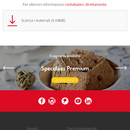
Per ulteriori informazioni
contattateci direttamente
.
Scarica i materiali (5.04MB)
Il seguente prodotto
Speculaas Premium
Biscotti da tè
Novità
Dati fondamentali