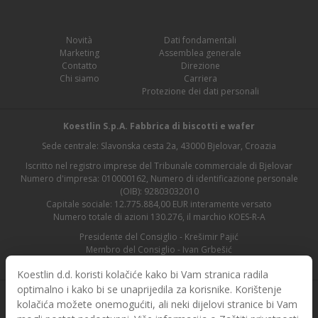
Novità
Dati fondamentali
Marketing
Assemblea generale
Contatto
Direzione
Chi siamo
Carriera
Protezione dei dati personali
Koestlin S.p.A. Fabbrica di biscotti e wafer
Sede centrale: Slavonska cesta 2a, 43000 Bjelovar, Croazia
Iscritto nel registro imprese del Tribunale commerciale di Bjelovar
Numero d'impresa: 010000162, Numero di identificazione personale
(OIB): 92803032010
Capitale sociale: 12.775.884,00 EUR interamente versato
Numero totale di azioni 130.276, il marchio KOES-R-A
Presidente del Consiglio - Krešimir Pajić
Membro del Consiglio - Ivan Grbešić
Presidente del Consiglio di vigilanza - Maja Lasić
Koestlin d.d. koristi kolačiće kako bi Vam stranica radila
optimalno i kako bi se unaprijedila za korisnike. Korištenje
kolačića možete onemogućiti, ali neki dijelovi stranice bi Vam