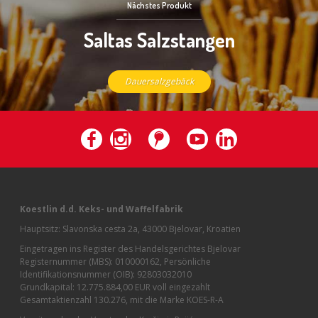
Nächstes Produkt
Saltas Salzstangen
Dauersalzgebäck
Koestlin d.d. Keks- und Waffelfabrik
Hauptsitz: Slavonska cesta 2a, 43000 Bjelovar, Kroatien
Eingetragen ins Register des Handelsgerichtes Bjelovar
Registernummer (MBS): 010000162, Persönliche
Identifikationsnummer (OIB): 92803032010
Grundkapital: 12.775.884,00 EUR voll eingezahlt
Gesamtaktienzahl 130.276, mit die Marke KOES-R-A