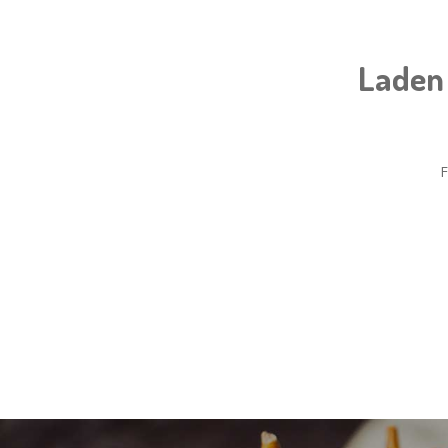
Laden 
F