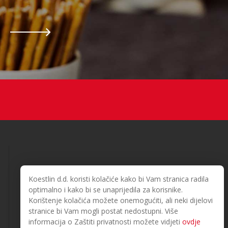
Koestlin d.d. koristi kolačiće kako bi Vam stranica radila
optimalno i kako bi se unaprijedila za korisnike.
Korištenje kolačića možete onemogućiti, ali neki dijelovi
© 2026. Koestlin. Alle Rechte vorbehalten.
stranice bi Vam mogli postat nedostupni. Više
Designed and developed by
informacija o Zaštiti privatnosti možete vidjeti
ovdje