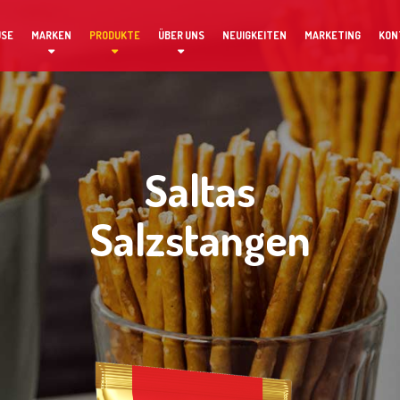
USE
MARKEN
PRODUKTE
ÜBER UNS
NEUIGKEITEN
MARKETING
KON
Saltas
Salzstangen