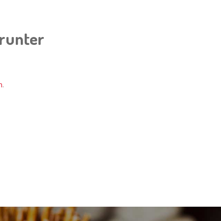
erunter
n
.