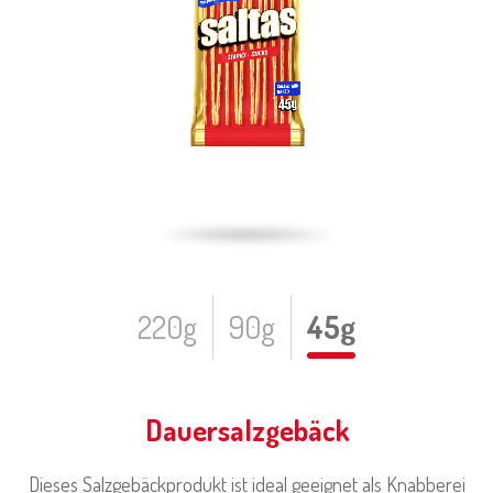
220g
90g
45g
Dauersalzgebäck
Dieses Salzgebäckprodukt ist ideal geeignet als Knabberei