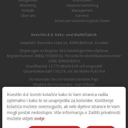
Neuigkeiten
Grunddaten
Marketing
Hauptversammlung
Kontakt
Management
Über uns
Karriere
Schutz personenbezogener Daten
Koestlin d.d. Keks- und Waffelfabrik
Hauptsitz: Slavonska cesta 2a, 43000 Bjelovar, Kroatien
Eingetragen ins Register des Handelsgerichtes Bjelovar
Registernummer (MBS): 010000162, Persönliche Identifikationsnummer
(OIB): 92803032010
Grundkapital: 12.775.884,00 EUR voll eingezahlt
Gesamtaktienzahl 130.276, mit die Marke KOES-R-A
Vorsitzender des Vorstandes Krešimir Pajić
Mitglied des Vorstandes - Ivan Grbešić
Aufsichtsratsvorsitzender - Maja Lasić
Koestlin d.d. koristi kolačiće kako bi Vam stranica radila
optimalno i kako bi se unaprijedila za korisnike. Korištenje
kolačića možete onemogućiti, ali neki dijelovi stranice bi Vam
mogli postat nedostupni. Više informacija o Zaštiti privatnosti
možete vidjeti
ovdje
© 2026. Koestlin. Alle Rechte vorbehalten.
Designed and developed by