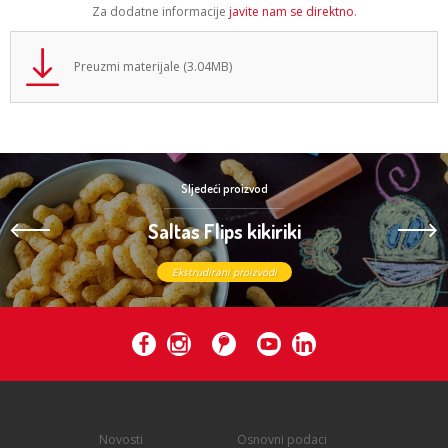
Za dodatne informacije
javite nam se direktno
.
Preuzmi materijale (3.04MB)
Sljedeći proizvod
Saltas Flips kikiriki
Ekstrudirani proizvodi
Novosti
Osnovni podaci