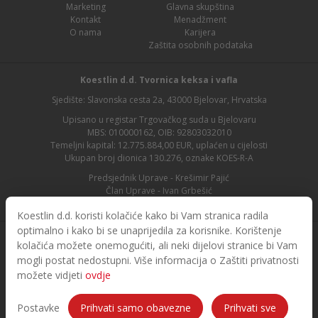
Marketing
Glavna skupština
Kontakt
Menadžment
O nama
Karijera
Zaštita osobnih podataka
Koestlin d.d. Tvornica keksa i vafla
Sjedište: Slavonska cesta 2a, 43000 Bjelovar, Hrvatska
Upisano u registar Trgovačkog suda u Bjelovaru
MBS: 010000162, OIB: 92803032010
Temeljni kapital: 12.775.884,00 EUR, uplaćen u cijelosti
Ukupan broj dionica 130.276, oznake KOES-R-A
Predsjednik Uprave - Krešimir Pajić
Član Uprave - Ivan Grbešić
Predsjednik nadzornog odbora - Maja Lasić
Koestlin d.d. koristi kolačiće kako bi Vam stranica radila
optimalno i kako bi se unaprijedila za korisnike. Korištenje
kolačića možete onemogućiti, ali neki dijelovi stranice bi Vam
mogli postat nedostupni. Više informacija o Zaštiti privatnosti
možete vidjeti
ovdje
© 2026. Koestlin. Sva prava pridržana.
Designed and developed by
Postavke
Prihvati samo obavezne
Prihvati sve