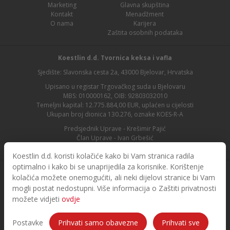
Marketing
Glavna skupština
Kontakt
Menadžment
O nama
Karijera
Zaštita osobnih podataka
Koestlin d.d. Tvornica keksa i vafla
Sjedište: Slavonska cesta 2a, 43000 Bjelovar, Hrvatska
Upisano u registar Trgovačkog suda u Bjelovaru
MBS: 010000162, OIB: 92803032010
Temeljni kapital: 12.775.884,00 EUR, uplaćen u cijelosti
Ukupan broj dionica 130.276, oznake KOES-R-A
Predsjednik Uprave - Krešimir Pajić
Član Uprave - Ivan Grbešić
Predsjednik nadzornog odbora - Maja Lasić
Koestlin d.d. koristi kolačiće kako bi Vam stranica radila
optimalno i kako bi se unaprijedila za korisnike. Korištenje
kolačića možete onemogućiti, ali neki dijelovi stranice bi Vam
mogli postat nedostupni. Više informacija o Zaštiti privatnosti
možete vidjeti
ovdje
© 2026. Koestlin. Sva prava pridržana.
Designed and developed by
Postavke
Prihvati samo obavezne
Prihvati sve