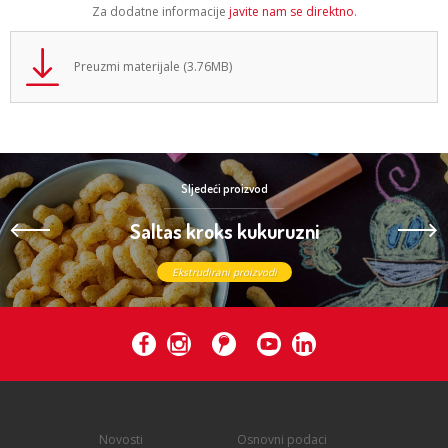
Za dodatne informacije
javite nam se direktno
.
Preuzmi materijale (3.76MB)
Sljedeći proizvod
Saltas kroks kukuruzni
Ekstrudirani proizvodi
Novosti
Osnovni podaci