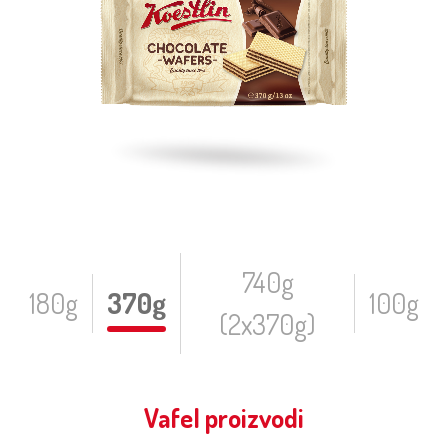
740g
180g
370g
100g
(2x370g)
Vafel proizvodi