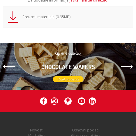
Za dodatne informacije
javite nam se direktno
.
Preuzmi materijale (0.95MB)
Sljedeći proizvod
CHOCOLATE WAFERS
Vafel proizvodi
Novosti
Osnovni podaci
Marketing
Glavna skupština