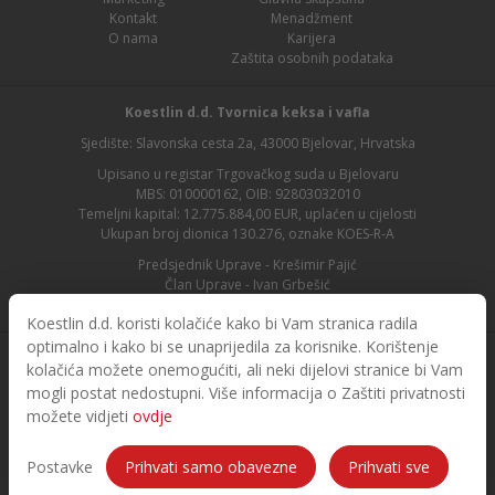
Kontakt
Menadžment
O nama
Karijera
Zaštita osobnih podataka
Koestlin d.d. Tvornica keksa i vafla
Sjedište: Slavonska cesta 2a, 43000 Bjelovar, Hrvatska
Upisano u registar Trgovačkog suda u Bjelovaru
MBS: 010000162, OIB: 92803032010
Temeljni kapital: 12.775.884,00 EUR, uplaćen u cijelosti
Ukupan broj dionica 130.276, oznake KOES-R-A
Predsjednik Uprave - Krešimir Pajić
Član Uprave - Ivan Grbešić
Predsjednik nadzornog odbora - Maja Lasić
Koestlin d.d. koristi kolačiće kako bi Vam stranica radila
optimalno i kako bi se unaprijedila za korisnike. Korištenje
kolačića možete onemogućiti, ali neki dijelovi stranice bi Vam
mogli postat nedostupni. Više informacija o Zaštiti privatnosti
možete vidjeti
ovdje
© 2026. Koestlin. Sva prava pridržana.
Designed and developed by
Postavke
Prihvati samo obavezne
Prihvati sve