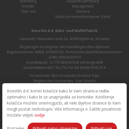
Marketing
Hauptversammlung
Kontakt
Management
Über uns
Karriere
Schutz personenbezogener Daten
Koestlin d.d. Keks- und Waffelfabrik
Hauptsitz: Slavonska cesta 2a, 43000 Bjelovar, Kroatien
Eingetragen ins Register des Handelsgerichtes Bjelovar
Registernummer (MBS): 010000162, Persönliche Identifikationsnummer
(OIB): 92803032010
Grundkapital: 12.775.884,00 EUR voll eingezahlt
Gesamtaktienzahl 130.276, mit die Marke KOES-R-A
Vorsitzender des Vorstandes Krešimir Pajić
Mitglied des Vorstandes - Ivan Grbešić
Aufsichtsratsvorsitzender - Maja Lasić
Koestlin d.d. koristi kolačiće kako bi Vam stranica radila
optimalno i kako bi se unaprijedila za korisnike. Korištenje
kolačića možete onemogućiti, ali neki dijelovi stranice bi Vam
mogli postat nedostupni. Više informacija o Zaštiti privatnosti
možete vidjeti
ovdje
© 2026. Koestlin. Alle Rechte vorbehalten.
Designed and developed by
Postavke
Prihvati samo obavezne
Prihvati sve