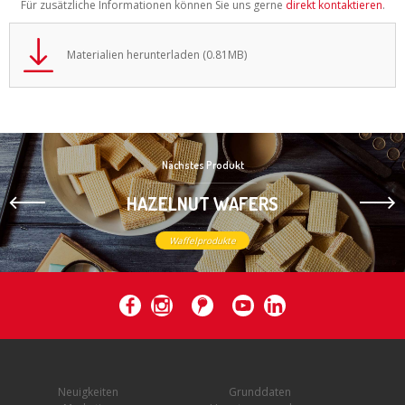
Für zusätzliche Informationen können Sie uns gerne
direkt kontaktieren
.
Materialien herunterladen (0.81MB)
Nächstes Produkt
HAZELNUT WAFERS
Waffelprodukte
Neuigkeiten
Grunddaten