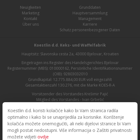
Neuigkeiten
Grunddaten
Marketing
Hauptversammlung
Kontakt
Management
Über uns
Karriere
Schutz personenbezogener Daten
Koestlin d.d. Keks- und Waffelfabrik
Hauptsitz: Slavonska cesta 2a, 43000 Bjelovar, Kroatien
Eingetragen ins Register des Handelsgerichtes Bjelovar
Registernummer (MBS): 010000162, Persönliche Identifikationsnummer
(OIB): 92803032010
Grundkapital: 12.775.884,00 EUR voll eingezahlt
Gesamtaktienzahl 130.276, mit die Marke KOES-R-A
Vorsitzender des Vorstandes Krešimir Pajić
Mitglied des Vorstandes - Ivan Grbešić
Aufsichtsratsvorsitzender - Maja Lasić
Koestlin d.d. koristi kolačiće kako bi Vam stranica radila
optimalno i kako bi se unaprijedila za korisnike. Korištenje
kolačića možete onemogućiti, ali neki dijelovi stranice bi Vam
mogli postat nedostupni. Više informacija o Zaštiti privatnosti
možete vidjeti
ovdje