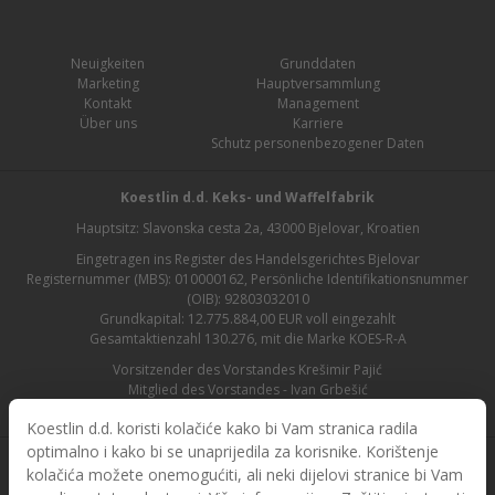
Neuigkeiten
Grunddaten
Marketing
Hauptversammlung
Kontakt
Management
Über uns
Karriere
Schutz personenbezogener Daten
Koestlin d.d. Keks- und Waffelfabrik
Hauptsitz: Slavonska cesta 2a, 43000 Bjelovar, Kroatien
Eingetragen ins Register des Handelsgerichtes Bjelovar
Registernummer (MBS): 010000162, Persönliche Identifikationsnummer
(OIB): 92803032010
Grundkapital: 12.775.884,00 EUR voll eingezahlt
Gesamtaktienzahl 130.276, mit die Marke KOES-R-A
Vorsitzender des Vorstandes Krešimir Pajić
Mitglied des Vorstandes - Ivan Grbešić
Aufsichtsratsvorsitzender - Maja Lasić
Koestlin d.d. koristi kolačiće kako bi Vam stranica radila
optimalno i kako bi se unaprijedila za korisnike. Korištenje
kolačića možete onemogućiti, ali neki dijelovi stranice bi Vam