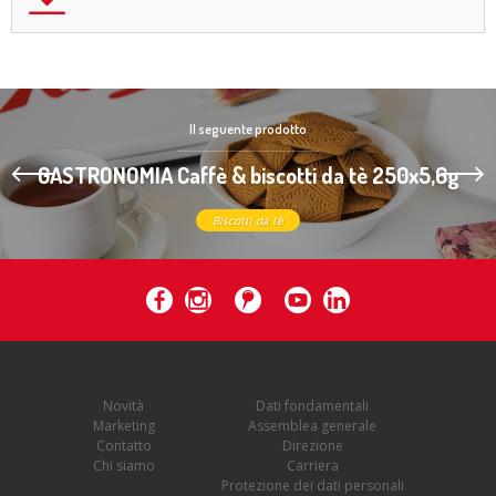
Il seguente prodotto
GASTRONOMIA Caffè & biscotti da tè 250x5,6g
Biscotti da tè
Novità
Dati fondamentali
Marketing
Assemblea generale
Contatto
Direzione
Chi siamo
Carriera
Protezione dei dati personali