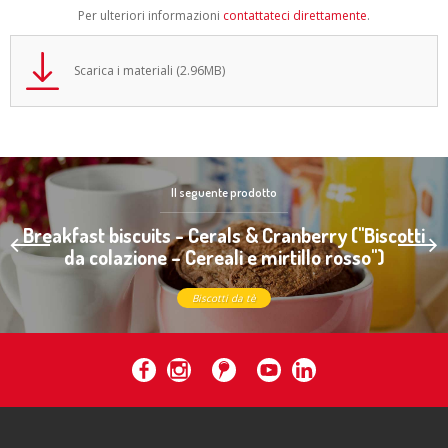
Per ulteriori informazioni
contattateci direttamente
.
Scarica i materiali (2.96MB)
Il seguente prodotto
Breakfast biscuits - Cerals & Cranberry (''Biscotti
da colazione – Cereali e mirtillo rosso'')
Biscotti da tè