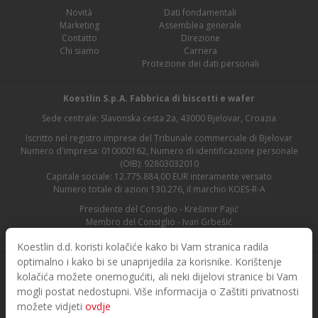
Novità
Dati fondamentali
Marketing
Assemblea generale
Contatto
Direzione
Chi siamo
Carriera
Protezione dei dati personali
Koestlin S.p.A. Fabbrica di biscotti e wafer
Sede centrale: Slavonska cesta 2a, 43000 Bjelovar, Croazia
Iscritto nel registro imprese del Tribunale commerciale di Bjelovar
Numero d'impresa: 010000162, Numero di identificazione personale
(OIB): 92803032010
Capitale sociale: 12.775.884,00 EUR interamente versato
Numero totale di azioni 130.276, il marchio KOES-R-A
Presidente del Consiglio - Krešimir Pajić
Membro del Consiglio - Ivan Grbešić
Presidente del Consiglio di vigilanza - Maja Lasić
Koestlin d.d. koristi kolačiće kako bi Vam stranica radila
optimalno i kako bi se unaprijedila za korisnike. Korištenje
kolačića možete onemogućiti, ali neki dijelovi stranice bi Vam
mogli postat nedostupni. Više informacija o Zaštiti privatnosti
možete vidjeti
ovdje
© 2026. Koestlin. Tutti i diritti sono riservati.