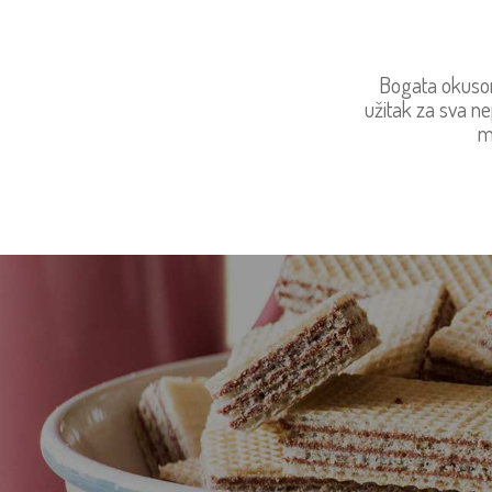
Bogata okusom
užitak za sva n
ml