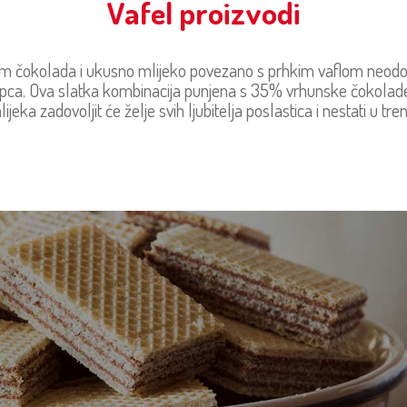
Vafel proizvodi
 čokolada i ukusno mlijeko povezano s prhkim vaflom neodoljiv
epca. Ova slatka kombinacija punjena s 35% vrhunske čokola
ijeka zadovoljit će želje svih ljubitelja poslastica i nestati u tre