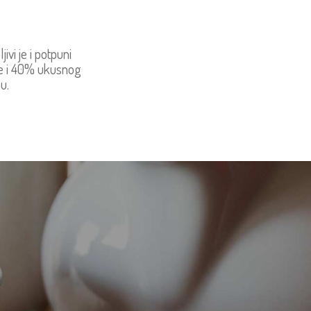
i je i potpuni
de i 40% ukusnog
nu.