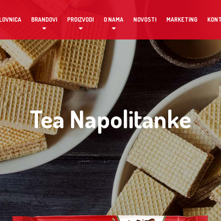
LOVNICA
BRANDOVI
PROIZVODI
O NAMA
NOVOSTI
MARKETING
KON
Tea Napolitanke