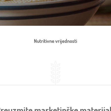
Nutritivne vrijednosti
reuzmite marketinške materija