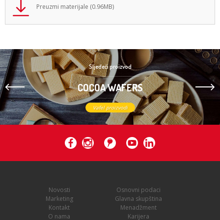
Preuzmi materijale (0.96MB)
Sljedeći proizvod
COCOA WAFERS
Vafel proizvodi
Novosti
Osnovni podaci
Marketing
Glavna skupština
Kontakt
Menadžment
O nama
Karijera