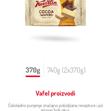
370g
740g (2x370g)
Vafel proizvodi
Čokoladno punjenje značajno poboljšane recepture i još
mnogo bolji okus.