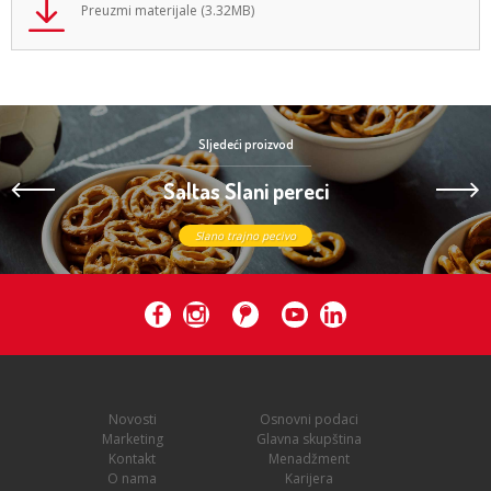
Preuzmi materijale (3.32MB)
Sljedeći proizvod
Saltas Slani pereci
Slano trajno pecivo
Novosti
Osnovni podaci
Marketing
Glavna skupština
Kontakt
Menadžment
O nama
Karijera