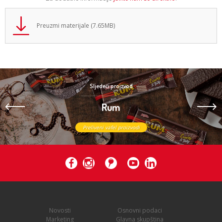
Preuzmi materijale (7.65MB)
Sljedeći proizvod
Rum
Preliveni vafel proizvodi
Novosti
Osnovni podaci
Marketing
Glavna skupština