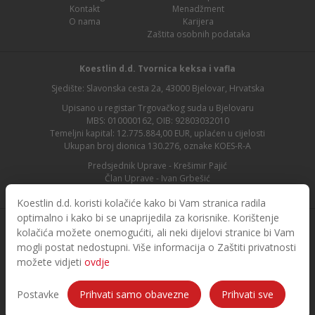
Kontakt
Menadžment
O nama
Karijera
Zaštita osobnih podataka
Koestlin d.d. Tvornica keksa i vafla
Sjedište: Slavonska cesta 2a, 43000 Bjelovar, Hrvatska
Upisano u registar Trgovačkog suda u Bjelovaru
MBS: 010000162, OIB: 92803032010
Temeljni kapital: 12.775.884,00 EUR, uplaćen u cijelosti
Ukupan broj dionica 130.276, oznake KOES-R-A
Predsjednik Uprave - Krešimir Pajić
Član Uprave - Ivan Grbešić
Predsjednik nadzornog odbora - Maja Lasić
Koestlin d.d. koristi kolačiće kako bi Vam stranica radila
optimalno i kako bi se unaprijedila za korisnike. Korištenje
kolačića možete onemogućiti, ali neki dijelovi stranice bi Vam
mogli postat nedostupni. Više informacija o Zaštiti privatnosti
možete vidjeti
ovdje
© 2026. Koestlin. Sva prava pridržana.
Designed and developed by
Postavke
Prihvati samo obavezne
Prihvati sve