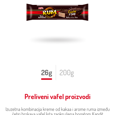
26g
200g
Preliveni vafel proizvodi
Izuzetna kombinacija kreme od kakaa i arome ruma između
četiri hrskava vafel lista zaokružena bogatom Kandit