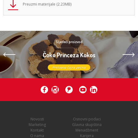
Preuzmi materijale (2.23MB)
Sljedeći proizvod
Čoko Princeza Kokos
Prelivena čajna peciva
Novosti
Osnovni podaci
Marketing
Glavna skupština
Kontakt
Menadžment
O nama
Karijera