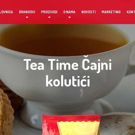
LOVNICA
BRANDOVI
PROIZVODI
O NAMA
NOVOSTI
MARKETING
KON
Tea Time Čajni
kolutići