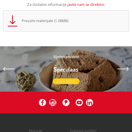
Za dodatne informacije
javite nam se direktno
.
Preuzmi materijale (1.08MB)
Sljedeći proizvod
Speculaas
Čajna peciva
Novosti
Osnovni podaci