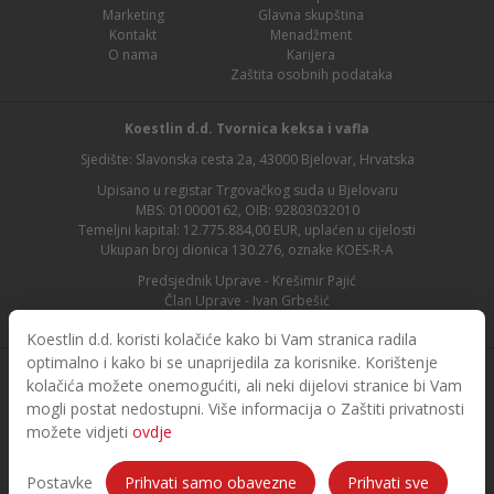
Marketing
Glavna skupština
Kontakt
Menadžment
O nama
Karijera
Zaštita osobnih podataka
Koestlin d.d. Tvornica keksa i vafla
Sjedište: Slavonska cesta 2a, 43000 Bjelovar, Hrvatska
Upisano u registar Trgovačkog suda u Bjelovaru
MBS: 010000162, OIB: 92803032010
Temeljni kapital: 12.775.884,00 EUR, uplaćen u cijelosti
Ukupan broj dionica 130.276, oznake KOES-R-A
Predsjednik Uprave - Krešimir Pajić
Član Uprave - Ivan Grbešić
Predsjednik nadzornog odbora - Maja Lasić
Koestlin d.d. koristi kolačiće kako bi Vam stranica radila
optimalno i kako bi se unaprijedila za korisnike. Korištenje
kolačića možete onemogućiti, ali neki dijelovi stranice bi Vam
mogli postat nedostupni. Više informacija o Zaštiti privatnosti
možete vidjeti
ovdje
© 2026. Koestlin. Sva prava pridržana.
Designed and developed by
Postavke
Prihvati samo obavezne
Prihvati sve